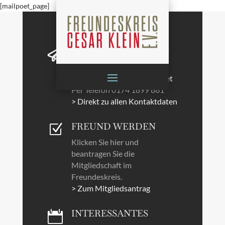
[mailpoet_page]
DIREKTER KONTAKT

Per E-
Mail
matthiasesche@gmx.net
Per Telefon
0174 1899 881
> Direkt zu allen Kontaktdaten
FREUND WERDEN
Z
Klicken Sie hier und
beantragen Sie die
Mitgliedschaft im
Freundeskreis.
> Zum Mitgliedsantrag
INTERESSANTES
